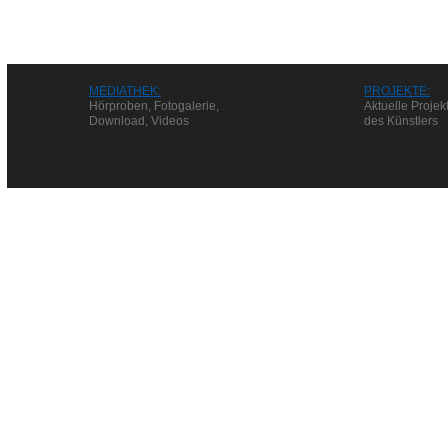
MEDIATHEK:
PROJEKTE:
Hörproben, Fotogalerie,
Aktuelle Projek
Download, Videos
des Künstlers