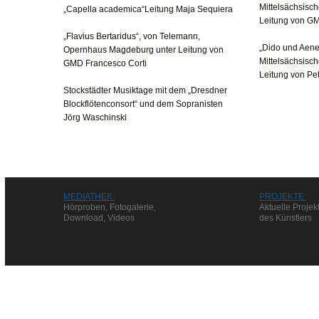
Mittelsächsisch
„Capella academica“Leitung Maja Sequiera
Leitung von G
„Flavius Bertaridus“, von Telemann,
„Dido und Aene
Opernhaus Magdeburg unter Leitung von
Mittelsächsisch
GMD Francesco Corti
Leitung von Pe
Stockstädter Musiktage mit dem „Dresdner
Blockflötenconsort“ und dem Sopranisten
Jörg Waschinski
MEDIATHEK:
PROJEKTE:
Hörproben, Fotogalerie,
Aktuelle Projek
Download, Videos
des Künstlers