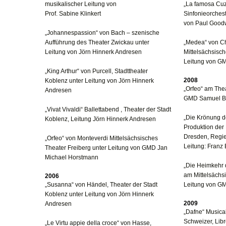
musikalischer Leitung von
„La famosa Cuz
Prof. Sabine Klinkert
Sinfonieorches
von Paul Good
„Johannespassion“ von Bach – szenische
Aufführung des Theater Zwickau unter
„Medea“ von C
Leitung von Jörn Hinnerk Andresen
Mittelsächsisch
Leitung von G
„King Arthur“ von Purcell, Stadttheater
2008
Koblenz unter Leitung von Jörn Hinnerk
„Orfeo“ am Thea
Andresen
GMD Samuel B
„Vivat Vivaldi“ Ballettabend , Theater der Stadt
„Die Krönung d
Koblenz, Leitung Jörn Hinnerk Andresen
Produktion der
Dresden, Regie
„Orfeo“ von Monteverdi Mittelsächsisches
Leitung: Franz
Theater Freiberg unter Leitung von GMD Jan
Michael Horstmann
„Die Heimkehr 
am Mittelsächs
2006
„Susanna“ von Händel, Theater der Stadt
Leitung von G
Koblenz unter Leitung von Jörn Hinnerk
2009
Andresen
„Dafne“ Musica
Schweizer, Libr
„Le Virtu appie della croce“ von Hasse,