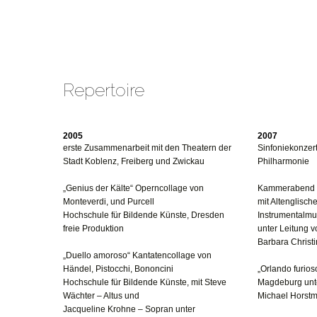
Repertoire
2005
2007
erste Zusammenarbeit mit den Theatern der
Sinfoniekonzert
Stadt Koblenz, Freiberg und Zwickau
Philharmonie
„Genius der Kälte“ Operncollage von
Kammerabend i
Monteverdi, und Purcell
mit Altenglisch
Hochschule für Bildende Künste, Dresden
Instrumentalmus
freie Produktion
unter Leitung 
Barbara Christ
„Duello amoroso“ Kantatencollage von
Händel, Pistocchi, Bononcini
„Orlando furio
Hochschule für Bildende Künste, mit Steve
Magdeburg unt
Wächter – Altus und
Michael Horst
Jacqueline Krohne – Sopran unter